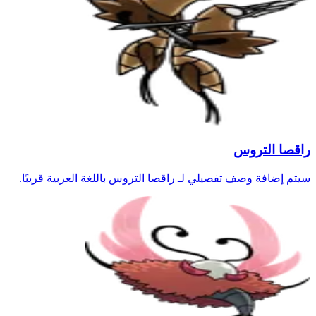
راقصا التروس
سيتم إضافة وصف تفصيلي لـ راقصا التروس باللغة العربية قريبًا.