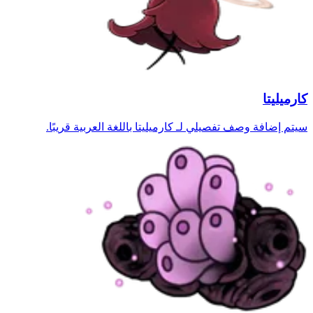
كارميليتا
سيتم إضافة وصف تفصيلي لـ كارميليتا باللغة العربية قريبًا.