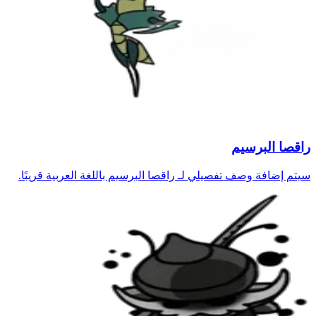
راقصا البرسيم
سيتم إضافة وصف تفصيلي لـ راقصا البرسيم باللغة العربية قريبًا.