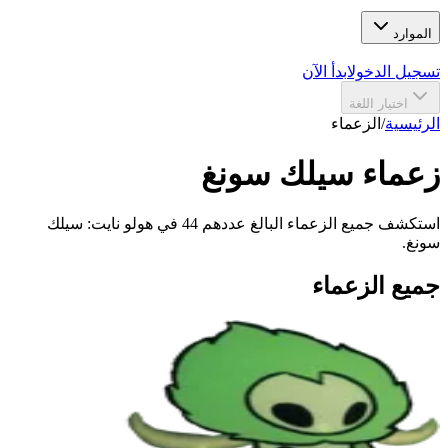
الموارد
تسجيل الدخول
ابدأ الآن
اختيار اللغة
الرئيسية
/
الزعماء
زعماء سيلك سونغ
استكشف جميع الزعماء البالغ عددهم 44 في هولو نايت: سيلك
سونغ.
جميع الزعماء