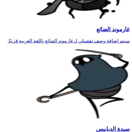
غارموند الضائع
سيتم إضافة وصف تفصيلي لـ غارموند الضائع باللغة العربية قريبًا.
سيدة الدبابيس