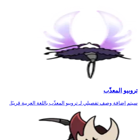
تروبيو المعذّب
سيتم إضافة وصف تفصيلي لـ تروبيو المعذّب باللغة العربية قريبًا.