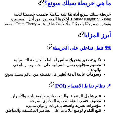
ا هي خريطة سيلك سونغ؟
يطة سيلك سونغ أداة تفاعلية شاملة صُممت خصيصًا للعبة
Hollow Knight: Silksong. ابتكرها المعجبون من أجل المعجبين،
فر لك مرجعًا بصريًا كاملًا لاستكشاف عالم Team Cherry المعقد.
رز المزايا
️ تنقل تفاعلي على الخريطة
تكبير/تصغير وتحريك سلس
لمقاطع الخريطة التفصيلية
تصميم متجاوب
يعمل بانسيابية على الحاسوب واللوحي
والهاتف
رسومات عالية الدقة
تُظهر كل تفصيلة من عالم سيلك سونغ
 نظام نقاط الاهتمام (POI)
تتبع شامل
للزعماء، والشخصيات، والمقتنيات، والأسرار
تصنيف حسب الفئة
لتصفية المحتوى بسرعة
مؤشرات بصرية واضحة
بأيقونات وألوان مميزة
تتبع التقدم
لوضع علامات على العناصر المكتشفة والمناطق