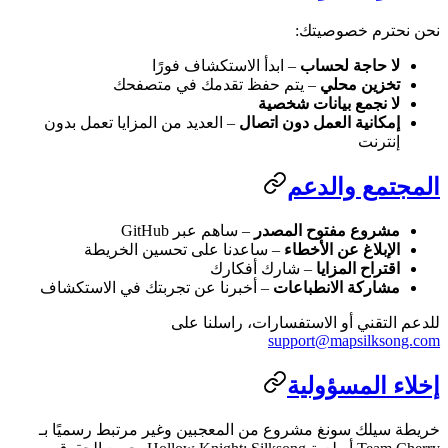
ن نحترم خصوصيتك:
لا حاجة لحساب
– ابدأ الاستكشاف فورًا
تخزين محلي
– يتم حفظ تقدمك في متصفحك
لا نجمع بيانات شخصية
إمكانية العمل دون اتصال
– العديد من المزايا تعمل بدون
إنترنت
لمجتمع والدعم
مشروع مفتوح المصدر
– ساهم عبر GitHub
الإبلاغ عن الأخطاء
– ساعدنا على تحسين الخريطة
اقتراح المزايا
– شارك أفكارك
مشاركة الانطباعات
– أخبرنا عن تجربتك في الاستكشاف
دعم التقني أو الاستفسارات، راسلنا على
support@mapsilksong.c
خلاء المسؤولية
يطة سيلك سونغ مشروع من المعجبين وغير مرتبط رسميًا بـ