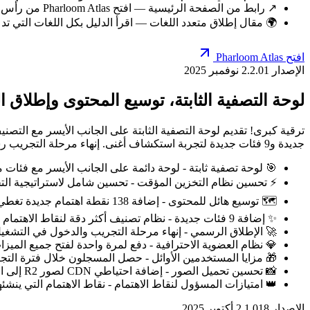
↗️ رابط من الصفحة الرئيسية — افتح Pharloom Atlas من رأس الخريطة الرئيسية ولوحة التفاصيل
🌍 مقال إطلاق متعدد اللغات — اقرأ الدليل بكل اللغات التي تدعمها ong Map
افتح Pharloom Atlas
الإصدار 2.2.0
1 نوفمبر 2025
لوحة التصفية الثابتة، توسيع المحتوى وإطلاق ا
جديدة و9 فئات جديدة لتجربة استكشاف أغنى. إنهاء مرحلة التجريب رسميًا مع توفر الدفع لمرة واحدة لفتح جميع الميزات. تقديرًا لهم، حصل المستخدمون المسجلون خلال فترة التجريب على وصول Pro مجاني.
🎯 لوحة تصفية ثابتة - لوحة دائمة على الجانب الأيسر مع فئات 
⚡ تحسين نظام التخزين المؤقت - تحسين شامل لاستراتيجية الت
🗺️ توسيع هائل للمحتوى - إضافة 138 نقطة اهتمام جديدة تغطي المزيد من مناطق اللعبة والاكتشافات
✨ إضافة 9 فئات جديدة - نظام تصنيف أكثر دقة لنقاط الاهتمام لتنظيم أوضح للمحتوى
🚀 الإطلاق الرسمي - إنهاء مرحلة التجريب والدخول في التشغي
💎 نظام العضوية الاحترافية - دفع لمرة واحدة لفتح جميع المي
🎁 مزايا المستخدمين الأوائل - حصل المسجلون خلال فترة التجريب ع
📸 تحسين تحميل الصور - إضافة احتياطي CDN لصور R2 إلى النسخة الاحتياطية المحلية، مما يضمن ظهور الصور دائمًا
👑 امتيازات المسؤول لنقاط الاهتمام - نقاط الاهتمام التي ينشئه
الإصدار 2.1.0
18 أكتوبر 2025