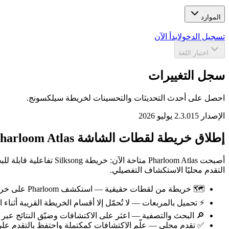
الموارد
تسجيل الدخول
ابدأ الآن
اختيار اللغة
سجل التغييرات
احصل على أحدث التحديثات والتحسينات لخريطة سيلكسونج.
الإصدار 2.3.0
15 يوليو 2026
إطلاق خريطة لقطات الشاشة Pharloom Atlas
أصبحت Pharloom Atlas 
التقدم محليًا الاستكشاف التفصيلي.
🗺️ خريطة من لقطات حقيقية — استكشف Pharloom على خريطة مفصلة جُمعت من صور اللعبة
⚡ تحميل بالمربعات — لا تُحمّل إلا أقسام الخريطة القريبة أثناء
🔎 البحث والتصفية — اعثر على الاكتشافات وضيّق النتائج عب
✅ تقدم محلي — علّم الاكتشافات كمكتملة واحتفظ بالتقدم على 