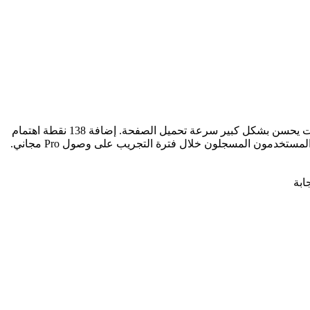
ترقية كبرى! تقديم لوحة التصفية الثابتة على الجانب الأيسر مع التصنيف المجمع لتحسين كفاءة التصفية. تحسين شامل لنظام التخزين المؤقت يحسن بشكل كبير سرعة تحميل الصفحة. إضافة 138 نقطة اهتمام
ابة