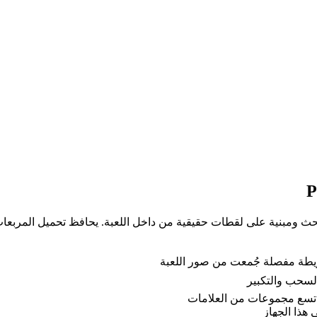
متاحة الآن: خريطة Silksong تفاعلية قابلة للبحث ومبنية على لقطات حقيقية من داخل اللعب
 السحب والتكبير
ر تسع مجموعات من العلامات
هذا الجهاز