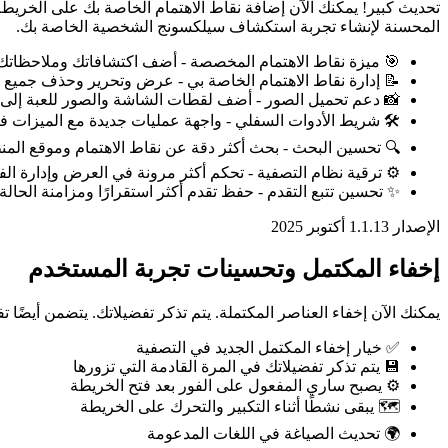
تحديث كبير! يمكنك الآن إضافة نقاط الاهتمام الخاصة بك على الخريط
المحسنة لإنشاء تجربة استكشاف سيلكسونج الشخصية الخاصة بك.
🎯 ميزة نقاط الاهتمام المخصصة - أضف اكتشافاتك وملاحظات
📝 إدارة نقاط الاهتمام الخاصة بي - عرض وتحرير وحذف جميع ال
📸 دعم تحميل الصور - أضف لقطات الشاشة والصور للعبة إلى ن
🛠️ شريط الأدوات السفلي - واجهة عمليات جديدة مع الميزات ف
🔍 تحسين البحث - بحث أكثر دقة عن نقاط الاهتمام وموقع المن
⚙️ ترقية نظام التصفية - تحكم أكثر مرونة في العرض وإدارة الف
✨ تحسين تتبع التقدم - حفظ تقدم أكثر استقرارًا ومزامنة الحالة
الإصدار 1.1.1
3 أكتوبر 2025
إخفاء المكتمل وتحسينات تجربة المستخدم
يمكنك الآن إخفاء العناصر المكتملة. يتم تذكر تفضيلاتك. يتضمن أيضً
✅ خيار إخفاء المكتمل الجديد في التصفية
💾 يتم تذكر تفضيلاتك في المرة القادمة التي تزورها
⚙️ يصبح ساري المفعول على الفور بعد فتح الخريطة
🗺️ يبقى نشطًا أثناء التكبير والتحرك على الخريطة
🌍 تحديث الصياغة في اللغات المدعومة