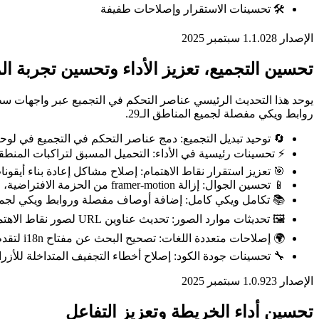
🛠️ تحسينات الاستقرار وإصلاحات طفيفة
الإصدار 1.1.0
28 سبتمبر 2025
تحسين التجميع، تعزيز الأداء وتحسين تجربة ا
يوحد هذا التحديث الرئيسي عناصر التحكم في التجميع عبر واجهات سط
روابط ويكي مفصلة لجميع المناطق الـ29.
🔄 توحيد تبديل التجميع: دمج عناصر التحكم في التجميع في ل
⚡ تحسينات رئيسية في الأداء: التحميل المسبق لتراكبات المنطقة الأولية، وتحسين ت
🎯 تعزيز استقرار نقاط الاهتمام: إصلاح مشاكل إعادة بناء أيقونا
📱 تحسين الجوال: إزالة framer-motion من الحزمة الافتراضية، وتقليل مقاييس LCP/TBT للجوال
📚 تكامل ويكي كامل: إضافة أوصاف مفصلة وروابط ويكي لجميع ا
🖼️ تحديثات موارد الصور: تحديث عناوين URL لصور نقاط الاهتمام وتحسين تحميل الصور وعرضها
🌍 إصلاحات متعددة اللغات: تصحيح البحث عن مفتاح i18n لتقدم تحميل الخريطة
🔧 تحسينات جودة الكود: إصلاح أخطاء التجفيف المتداخلة للأزرا
الإصدار 1.0.9
23 سبتمبر 2025
تحسين أداء الخريطة وتعزيز التفاعل