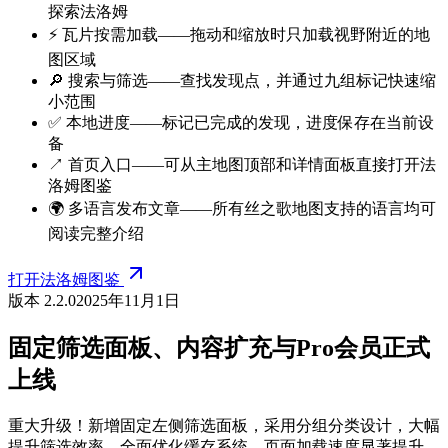
探索法洛姆
⚡ 瓦片按需加载——拖动和缩放时只加载视野附近的地
图区域
🔎 搜索与筛选——查找发现点，并通过九组标记快速缩
小范围
✅ 本地进度——标记已完成的发现，进度保存在当前设
备
↗️ 首页入口——可从主地图顶部和详情面板直接打开法
洛姆图鉴
🌍 多语言发布文章——所有丝之歌地图支持的语言均可
阅读完整介绍
打开法洛姆图鉴
版本 2.2.0
2025年11月1日
固定筛选面板、内容扩充与Pro会员正式
上线
重大升级！新增固定左侧筛选面板，采用分组分类设计，大幅
提升筛选效率。全面优化缓存系统，页面加载速度显著提升。