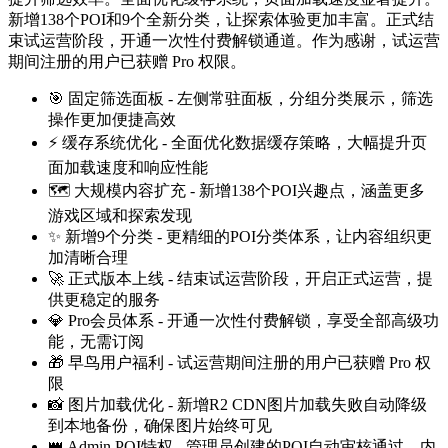
新增138个POI和9个全新分类，让探索体验更加丰富。正式结
束试运营阶段，开通一次性付费解锁通道。作为感谢，试运营
期间注册的用户已获赠 Pro 权限。
🎯 固定筛选面板 - 左侧常驻面板，分组分类展示，筛选
操作更加便捷高效
⚡ 缓存系统优化 - 全面优化数据缓存策略，大幅提升页
面加载速度和响应性能
🗺️ 大规模内容扩充 - 新增138个POI兴趣点，涵盖更多
游戏区域和探索发现
✨ 新增9个分类 - 更精细的POI分类体系，让内容组织更
加清晰合理
🚀 正式版本上线 - 结束试运营阶段，开启正式运营，提
供更稳定的服务
💎 Pro会员体系 - 开通一次性付费解锁，享受全部高级功
能，无需订阅
🎁 早鸟用户福利 - 试运营期间注册的用户已获赠 Pro 权
限
📸 图片加载优化 - 新增R2 CDN图片加载失败自动降级
到本地备份，确保图片始终可见
👑 Admin POI特权 - 管理员创建的POI自动审核通过，内