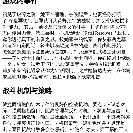
游戏内事件
初见于破碎之阶，她正在酣睡。被唤醒后，她责怪你打断
了‘深度冥想’，随即认可大黄蜂之针的独特，并以对练教授‘针
刺’能力。 其后，她谈及宗派覆灭的往事，也追问你将以何种
志向使用力量。第三幕时，心愿‘绝命（Fatal Resolve）’出现，
邀你进行真正的名誉之战。按她家中的线索，你从菲岳之基一
路追至山巅附近；轻击以唤醒沉眠中的她，决斗由此开始。
黑色的震颤预示法鲁姆危亡在即，针女选择以武者之死谢幕
——宁可死于正面对决，也不愿埋骨于崩塌。你在终局中饶她
一命，针女自认败于‘刀’与‘志’两重意义，并将‘针徽’相赠，以
前所未有的礼遇承认你为针派同门。此后她悄然离去；在你尚
未发现‘明脉水晶洞’时，她也可能留下线索相告。
战斗机制与策略
敏捷而精确的针术，伴随良好的空战机动。要点： • 试炼对
练：强调格挡窗口、距离管理与反打时机。 • 双弧与追击：短
跳衔接过顶弧斩，随后追压至角落。 • 投针压制：平掷与斜掷
逼位，接突进连段收口。 • 格挡架势：短暂免伤并可迅速反
击，盲目贸然出手多会被惩罚。 • ‘绝命’对决：第三幕的正式