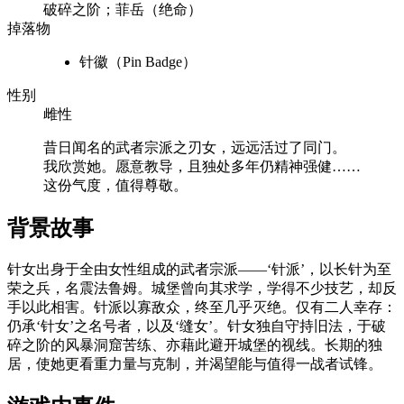
破碎之阶；菲岳（绝命）
掉落物
针徽（Pin Badge）
性别
雌性
昔日闻名的武者宗派之刃女，远远活过了同门。
我欣赏她。愿意教导，且独处多年仍精神强健……
这份气度，值得尊敬。
背景故事
针女出身于全由女性组成的武者宗派——‘针派’，以长针为至
荣之兵，名震法鲁姆。城堡曾向其求学，学得不少技艺，却反
手以此相害。针派以寡敌众，终至几乎灭绝。仅有二人幸存：
仍承‘针女’之名号者，以及‘缝女’。针女独自守持旧法，于破
碎之阶的风暴洞窟苦练、亦藉此避开城堡的视线。长期的独
居，使她更看重力量与克制，并渴望能与值得一战者试锋。