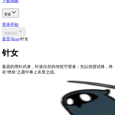
下载地图
资源
登录
开始
选择语言
首页
/
Boss
/
针女
针女
孤居的用针武者，针派仅存的传统守望者；先以传授试锋，终
在‘绝命’之愿中奉上名誉之战。