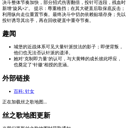
决斗整体节奏加快，部分招式伤害翻倍，投针可连段，残血时
新增‘旋风×2’。 提示：尊重格挡；在其大硬直后取保底反击；
利用纵向走位重置节奏。最终决斗中切勿依赖贴墙存身；先以
投针诱导其出手，再在回收硬直中重夺节奏。
趣闻
城堡的近战体系可见大量针派技法的影子；即便背叛，
他们也无法否认针派的遗泽。
她对‘克制即力量’的认可，与大黄蜂的成长彼此呼应，
也奠定了‘针徽’相授的意涵。
外部链接
百科
:
针女
正在加载丝之歌地图...
丝之歌地图更新