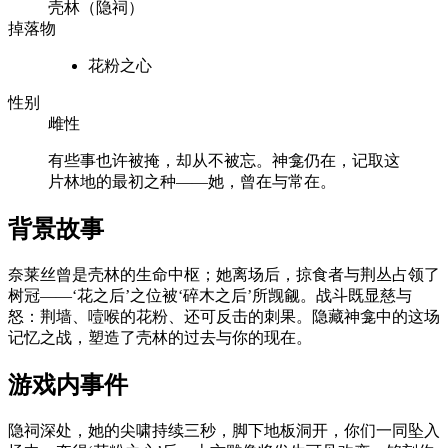
壳林（隐祠）
掉落物
花粉之心
性别
雌性
有些事也许被掩，却从不被忘。神龛仍在，记取这
片林地的最初之种——她，曾在与常在。
背景故事
奈莱丝曾是壳林的生命中枢；她离场后，掠食者与荆丛占领了
树冠——‘花之后’之位被‘碎木之后’所觊觎。战斗既显慈与
怒：荆墙、噎喉的花粉、还可反击的刺果。隐藏神龛中的这场
记忆之战，塑造了壳林的过去与你的现在。
游戏内事件
隐祠深处，她的尖啸持续三秒，脚下地板洞开，你们一同坠入