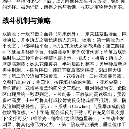
场中。夺得‘花粉之心’后，上方雕像将发生可见改变，铭刻你
的选择。虽为记忆，所得之伤与教训、收获之宝物皆为真实。
战斗机制与策略
双阶段；一般打击 2 面具（刺果例外）。奈莱丝紧贴墙面，隔
墙换位，并令所占之墙长满伤人荆刺。 场地： 第一阶段为水
平长室，中部半幅平台，地/顶/其所伏之墙布满藤；第二阶段
向下延展并移除平台。触碰藤蔓判定为双倍伤害；坠落后底部
临时生成三秒平台并伴随地震提示。 招式： • 换墙：所占之
墙覆满刺藤；她以花瓣裹身，半秒后跃过整室，另半秒后新墙
再生荆刺。 • 摇首横扫：颈部下蓄后高速横摆，划出巨大弧
面；第二阶段追加下沿覆盖。 • 花粉连射：口内花粉囊显露，
交替打出3/4连，共四轮，按序填补前轮空隙。 • 花粉尖啸：
后仰蓄能，花粉将覆盖约四分之三场地；唯对侧壁为安。危险
区出现后约一秒即判定。 • 带刺果：三枚纵向高速弹出，预设
多档高度；击中可将其打成投射物反伤她或相互抵消。第二阶
段追加两枚补空。 要点： • 爪线（Clawline）与登攀加成能稳
住墙面位移。 • ‘十字缝’配合弹反与下劈，可在充足丝量支撑
下‘全招可反’（维维光＋德鲁伊之眼助益显著）。 • 主动击发
刺果，将其化作己方火力。 • 第二阶段平台消失，垂直位移工