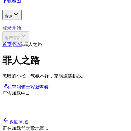
下载地图
资源
登录
开始
选择语言
首页
/
区域
/
罪人之路
罪人之路
黑暗的小径，气氛不祥，充满道德挑战。
在空洞骑士Wiki查看
广告加载中...
返回区域
正在加载丝之歌地图...