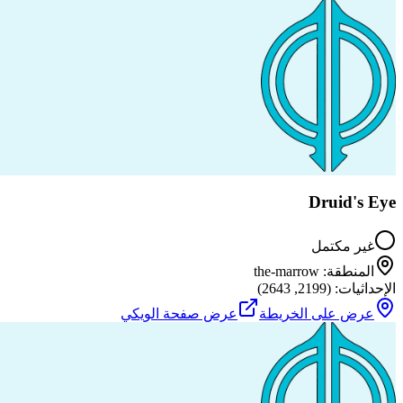
Druid's Eye
غير مكتمل
المنطقة
:
the-marrow
الإحداثيات
: (
2199
,
2643
)
عرض على الخريطة
عرض صفحة الويكي