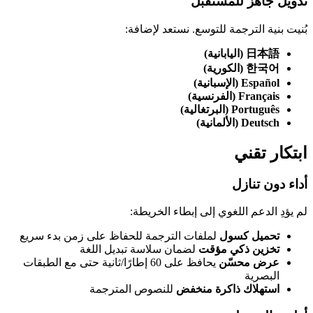
تدويل جاهز للمستقبل
بُنيت بنية الترجمة للتوسع. نستعد لإضافة:
日本語 (اليابانية)
한국어 (الكورية)
Español (الإسبانية)
Français (الفرنسية)
Português (البرتغالية)
Deutsch (الألمانية)
ابتكار تقني
أداء دون تنازل
لم يؤدِ الدعم اللغوي إلى إبطاء الخريطة:
تحميل كسول
لملفات الترجمة للحفاظ على زمن بدء سريع
تخزين ذكي مؤقت
لضمان سلاسة تبديل اللغة
عرض محسّن
يحافظ على 60 إطارًا/ثانية حتى مع الطبقات
البصرية
استهلاك ذاكرة منخفض
للنصوص المترجمة