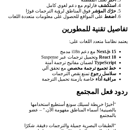
استكشف
فارلوم مع دعم لغوي كامل
حرّك المؤشر
فوق المناطق لرؤية الترجمات فورًا
اضغط
على المواقع للحصول على معلومات متعددة اللغات
تفاصيل تقنية للمطورين
يعتمد نظامنا متعدد اللغات على:
Next.js 15
مع دعم i18n مدمج
React 18
وتحميل ترجمات عبر Suspense
TypeScript
لضمان مفاتيح ترجمة آمنة
خط تجميع ترجمة مخصص
مع تحقق آلي
سلاسل رجوع
تمنع نقص الترجمات
مراقبة أداء
خاصة بأزمنة تحميل الترجمة
ردود فعل المجتمع
"أخيرًا خريطة لسيلك سونغ أستطيع استخدامها
بالصينية! أسماء المناطق مفهومة الآن." – عضو
بالمجتمع
"الطبقات البصرية جميلة والترجمات دقيقة. شكرًا