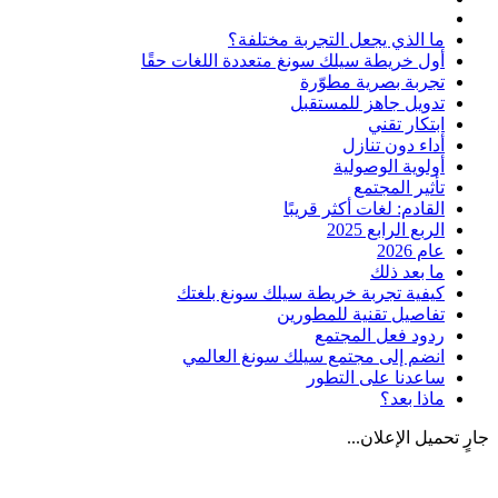
ما الذي يجعل التجربة مختلفة؟
أول خريطة سيلك سونغ متعددة اللغات حقًا
تجربة بصرية مطوّرة
تدويل جاهز للمستقبل
ابتكار تقني
أداء دون تنازل
أولوية الوصولية
تأثير المجتمع
القادم: لغات أكثر قريبًا
الربع الرابع 2025
عام 2026
ما بعد ذلك
كيفية تجربة خريطة سيلك سونغ بلغتك
تفاصيل تقنية للمطورين
ردود فعل المجتمع
انضم إلى مجتمع سيلك سونغ العالمي
ساعدنا على التطور
ماذا بعد؟
جارٍ تحميل الإعلان...