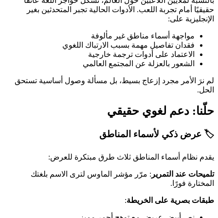
بالنسبة لملايين اللاعبين حول العالم، تشكّل حواجز اللغة عائقًا
حقيقيًا أمام تجربة اللعب. الأدوات الحالية تجبر المتحدثين بغير
الإنجليزية على:
مواجهة أسماء مناطق غير مألوفة
فقدان تفاصيل مهمة بسبب الارتباك اللغوي
الاعتماد على أدوات ترجمة خارجية
الشعور بالعزلة عن المجتمع العالمي
لم نرَ الأمر مجرد إزعاج بسيط، بل مسألة وصول أساسية تستحق
الحل.
حلّنا: دعم لغوي حقيقي
🏷️
عرض ذكي لأسماء المناطق
يقدم نظام أسماء المناطق ثلاث طرق مبتكرة للعرض:
تلميحات عند التمرير
: مرّر مؤشر الماوس لترى الاسم بلغتك
المختارة فورًا.
طبقات بصرية على الخريطة
:
نص أبيض عريض مع توهج أحمر مميز