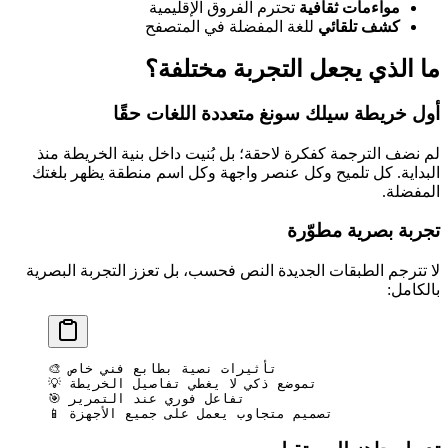
مواءمات ثقافية
تحترم الفروق الإقليمية
كشف تلقائي
للغة المفضلة في المتصفح
ما الذي يجعل التجربة مختلفة؟
أول خريطة سيلك سونغ متعددة اللغات حقًا
لم نضف الترجمة كفكرة لاحقة؛ بل بُنيت داخل بنية الخريطة منذ
البداية. كل تلميح وكل عنصر واجهة وكل اسم منطقة يظهر بلغتك
المفضلة.
تجربة بصرية مطوّرة
لا تترجم الطبقات الجديدة النص فحسب، بل تعزز التجربة البصرية
بالكامل:
🎨 تأثيرات نصية بطابع فني خاص
💡 تموضع ذكي لا يغطي تفاصيل الخريطة
🎯 تفاعل فوري عند التمرير
📱 تصميم متجاوب يعمل على جميع الأجهزة