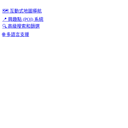
🗺️ 互動式地圖導航
📍 興趣點 (POI) 系統
🔍 高級搜索和篩選
🌐 多語言支援