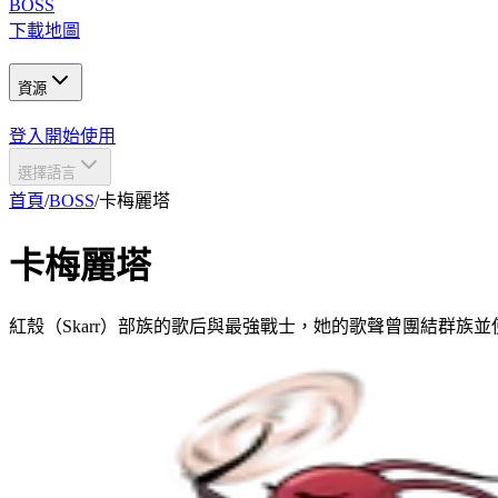
BOSS
下載地圖
資源
登入
開始使用
選擇語言
首頁
/
BOSS
/
卡梅麗塔
卡梅麗塔
紅殼（Skarr）部族的歌后與最強戰士，她的歌聲曾團結群族