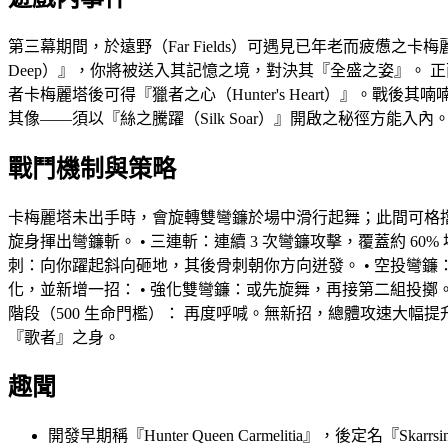
第三幕期間，於遠野（Far Fields）可遇見已年老而疲憊之卡梅麗塔
Deep）』，你將被送入其記憶之境，對決其『全盛之姿』。 正面對
者卡梅麗塔後可得『獵者之心（Hunter's Heart）』。戰後
其像——須以『絲之騰躍（Silk Soar）』開啟之秘徑方能入內
戰鬥機制與策略
卡梅麗塔未出手時，會旋轉雙彎鐮於場中滑行起舞；此間可格擋你
旋身揮出彎鐮斬。 • 三連斬：連續 3 次彎鐮攻擊，覆蓋約 6
刺：向你躍起斜向砸地，其後骨刺朝你方向迸發。 • 空投彎鐮：
化，並新增一招： • 強化雙彎鐮：或先旋舞，再接第二組投擲
階段（500 生命門檻）： 再度呼喊。無新招，總體攻速大幅
『歌者』之身。
趣聞
開發早期稱『Hunter Queen Carmelitia』，後定名『Skarrsing