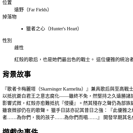
位置
遠野（Far Fields）
掉落物
獵者之心（Hunter's Heart）
性別
雌性
紅殼的歌后，也是她們最出色的戰士。 這位優雅的統治
背景故事
『歌者卡梅麗塔（Skarrsinger Karmelita）』兼具
以抵抗蒼白君王之意志腐化——雖終不免，然堅持之久遠勝諸
影響式微，紅殼亦愈難抵抗『侵擾』。然其殘存之聲仍為部族錨
雖衰微卻仍在的歌聲。 獵手日誌亦記其昔日之強：『此優雅之統
者……為你們，我的孩子……為你們而唱……』 開發早期其名作『獵者女王卡梅利
遊戲內事件