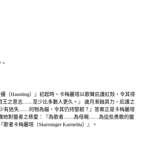
令。
『侵擾（Haunting）』初起時，卡梅麗塔以歌聲庇護紅殼，令其得
王之意志……至少比多數人更久。』 歲月漸蝕其力，庇護之
也少有迷失……何物為錨，令其仍持堅韌？』答案正是卡梅麗塔
亦流露她對獵者之慈愛：『為歌者……為母親……為這些勇敢的獵
麗塔（Skarrsinger Karmelita）』。