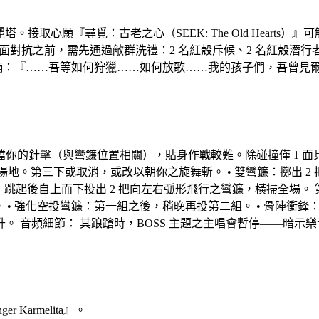
。接取心願『尋覓：古老之心（SEEK: The Old Hearts）』可
抗之前，需先通過敵群洗禮：2 名紅殼斥候、2 名紅殼潛行者、1 名
其喃喃：『……吾等如何狩獵……如何放歌……我的孩子們，吾曾見爾等之
。
的針擊（與彎鐮位置相關），貼身作戰較難。除碰撞僅 1 面具外，
0% 場地。第三下或取消，或改以朝你之旋舞斬。 • 雙彎鐮：擲出 
跳起後自上而下投出 2 把向左右弧形飛行之彎鐮，橫掃全場。 第
。 • 強化空投彎鐮：第一組之後，稍晚再投第二組。 • 骨陣衝
提升。 音頻細節： 其踉蹌時，BOSS 主題之主唱會暫停——暗
er Karmelita』。