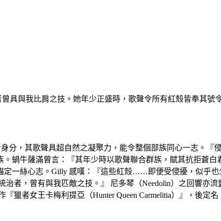
者曾具與我比肩之技。她年少正盛時，歌聲令所有紅殼皆奉其號
歌后與至高戰士身分，其歌聲具超自然之凝聚力，能令整個部族同心一志。
族。蝸牛薩滿曾言：『其年少時以歌聲聯合群族，賦其抗拒蒼白君
定一絲心志。Gilly 感嘆：『這些紅殼……即便受侵擾，似乎
治者，曾有與我匹敵之技。』 尼多琴（Needolin）之回響
提亞（Hunter Queen Carmelitia）』，後定名『歌者卡梅