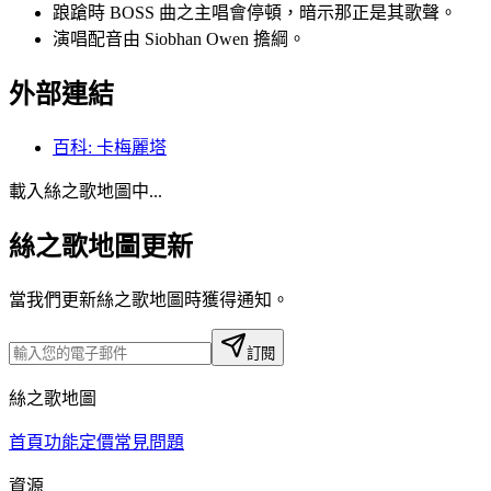
踉蹌時 BOSS 曲之主唱會停頓，暗示那正是其歌聲。
演唱配音由 Siobhan Owen 擔綱。
外部連結
百科
:
卡梅麗塔
載入絲之歌地圖中...
絲之歌地圖更新
當我們更新絲之歌地圖時獲得通知。
訂閱
絲之歌地圖
首頁
功能
定價
常見問題
資源