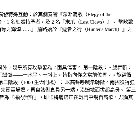
觸發特殊互動：於其側奏響『深淵輓歌（Elegy of the
紅殼持矛者，及 2 名『末爪（Last Claws）』。 擊敗歌
輝煌……』 前路始於『獵者之行（Hunter's March）』之
幾乎所有攻擊皆為 2 面具傷害。 第一階段： • 旋舞斬：
2 把彎鐮——一水平、一斜上，皆指向你之當前位置。 • 旋躍衝
二階段（1000 生命門檻）： 以高聲呼喊示轉階。兩招獲得強
鋒：先衝至場邊，再自該側直貫另一端，沿途地面拔起高骨。 第三
示樂音為『場內實聲』，即卡梅麗塔正在戰鬥中親自高歌，尤顯其