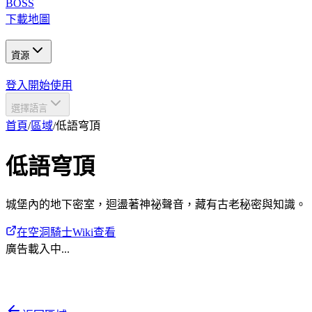
BOSS
下載地圖
資源
登入
開始使用
選擇語言
首頁
/
區域
/
低語穹頂
低語穹頂
城堡內的地下密室，迴盪著神祕聲音，藏有古老秘密與知識。
在空洞騎士Wiki查看
廣告載入中...