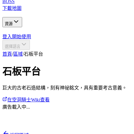
BOSS
下載地圖
資源
登入
開始使用
選擇語言
首頁
/
區域
/
石板平台
石板平台
巨大的古老石造結構，刻有神祕銘文，具有重要考古意義。
在空洞騎士Wiki查看
廣告載入中...