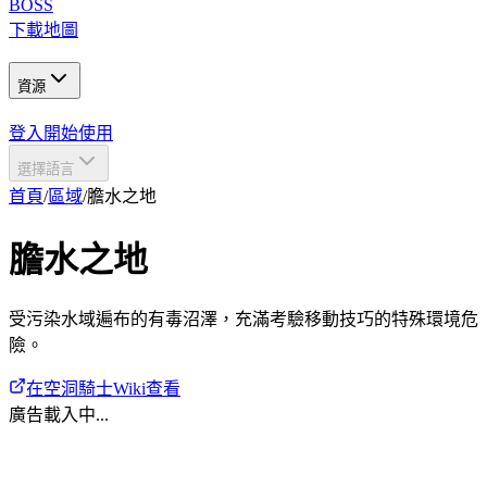
BOSS
下載地圖
資源
登入
開始使用
選擇語言
首頁
/
區域
/
膽水之地
膽水之地
受污染水域遍布的有毒沼澤，充滿考驗移動技巧的特殊環境危
險。
在空洞騎士Wiki查看
廣告載入中...