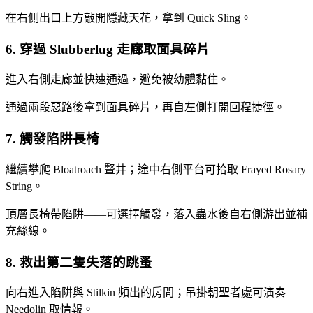
在右側出口上方敲開隱藏天花，拿到 Quick Sling。
6. 穿過 Slubberlug 走廊取面具碎片
進入右側走廊並快速通過，避免被幼體黏住。
通過兩段惡路後拿到面具碎片，再自左側打開回程捷徑。
7. 觸發陷阱長椅
繼續攀爬 Bloatroach 豎井；途中右側平台可拾取 Frayed Rosary
String。
頂層長椅帶陷阱——可選擇觸發，落入蟲水後自右側游出並補
充絲線。
8. 救出第二隻失落的跳蚤
向右進入陷阱與 Stilkin 頻出的房間；吊掛朝聖者處可演奏
Needolin 取情報。