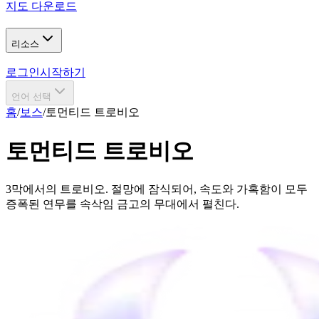
지도 다운로드
리소스
로그인
시작하기
언어 선택
홈
/
보스
/
토먼티드 트로비오
토먼티드 트로비오
3막에서의 트로비오. 절망에 잠식되어, 속도와 가혹함이 모두
증폭된 연무를 속삭임 금고의 무대에서 펼친다.