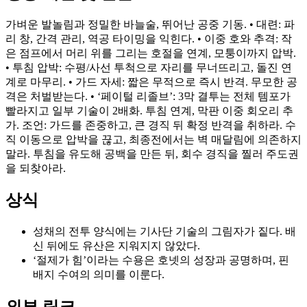
가벼운 발놀림과 정밀한 바늘술, 뛰어난 공중 기동. • 대련: 파
리 창, 간격 관리, 역공 타이밍을 익힌다. • 이중 호와 추격: 작
은 점프에서 머리 위를 그리는 호절을 연계, 모퉁이까지 압박.
• 투침 압박: 수평/사선 투척으로 자리를 무너뜨리고, 돌진 연
계로 마무리. • 가드 자세: 짧은 무적으로 즉시 반격. 무모한 공
격은 처벌받는다. • ‘페이털 리졸브’: 3막 결투는 전체 템포가
빨라지고 일부 기술이 2배화. 투침 연계, 막판 이중 회오리 추
가. 조언: 가드를 존중하고, 큰 경직 뒤 확정 반격을 취하라. 수
직 이동으로 압박을 끊고, 최종전에서는 벽 매달림에 의존하지
말라. 투침을 유도해 공백을 만든 뒤, 회수 경직을 찔러 주도권
을 되찾아라.
상식
성채의 전투 양식에는 기사단 기술의 그림자가 짙다. 배
신 뒤에도 유산은 지워지지 않았다.
‘절제가 힘’이라는 수용은 호넷의 성장과 공명하며, 핀
배지 수여의 의미를 이룬다.