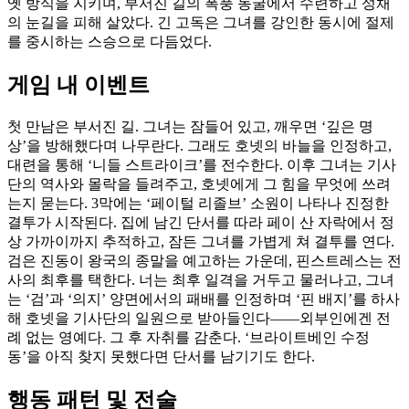
옛 방식을 지키며, 부서진 길의 폭풍 동굴에서 수련하고 성채
의 눈길을 피해 살았다. 긴 고독은 그녀를 강인한 동시에 절제
를 중시하는 스승으로 다듬었다.
게임 내 이벤트
첫 만남은 부서진 길. 그녀는 잠들어 있고, 깨우면 ‘깊은 명
상’을 방해했다며 나무란다. 그래도 호넷의 바늘을 인정하고,
대련을 통해 ‘니들 스트라이크’를 전수한다. 이후 그녀는 기사
단의 역사와 몰락을 들려주고, 호넷에게 그 힘을 무엇에 쓰려
는지 묻는다. 3막에는 ‘페이털 리졸브’ 소원이 나타나 진정한
결투가 시작된다. 집에 남긴 단서를 따라 페이 산 자락에서 정
상 가까이까지 추적하고, 잠든 그녀를 가볍게 쳐 결투를 연다.
검은 진동이 왕국의 종말을 예고하는 가운데, 핀스트레스는 전
사의 최후를 택한다. 너는 최후 일격을 거두고 물러나고, 그녀
는 ‘검’과 ‘의지’ 양면에서의 패배를 인정하며 ‘핀 배지’를 하사
해 호넷을 기사단의 일원으로 받아들인다——외부인에겐 전
례 없는 영예다. 그 후 자취를 감춘다. ‘브라이트베인 수정
동’을 아직 찾지 못했다면 단서를 남기기도 한다.
행동 패턴 및 전술