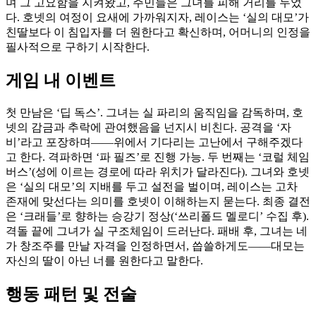
며 그 고요함을 지켜왔고, 주민들은 그녀를 피해 거리를 두었
다. 호넷의 여정이 요새에 가까워지자, 레이스는 ‘실의 대모’가
친딸보다 이 침입자를 더 원한다고 확신하며, 어머니의 인정을
필사적으로 구하기 시작한다.
게임 내 이벤트
첫 만남은 ‘딥 독스’. 그녀는 실 파리의 움직임을 감독하며, 호
넷의 감금과 추락에 관여했음을 넌지시 비친다. 공격을 ‘자
비’라고 포장하며——위에서 기다리는 고난에서 구해주겠다
고 한다. 격파하면 ‘파 필즈’로 진행 가능. 두 번째는 ‘코럴 체임
버스’(성에 이르는 경로에 따라 위치가 달라진다). 그녀와 호넷
은 ‘실의 대모’의 지배를 두고 설전을 벌이며, 레이스는 고차
존재에 맞선다는 의미를 호넷이 이해하는지 묻는다. 최종 결전
은 ‘크래들’로 향하는 승강기 정상(‘쓰리폴드 멜로디’ 수집 후).
격돌 끝에 그녀가 실 구조체임이 드러난다. 패배 후, 그녀는 네
가 창조주를 만날 자격을 인정하면서, 씁쓸하게도——대모는
자신의 딸이 아닌 너를 원한다고 말한다.
행동 패턴 및 전술