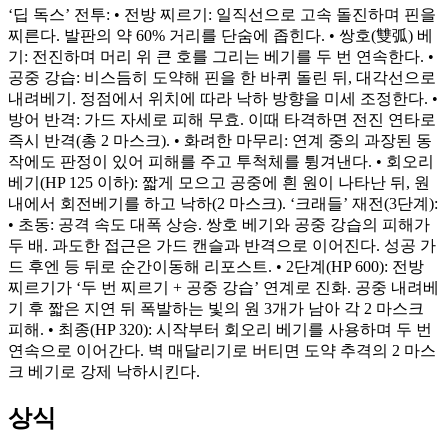
‘딥 독스’ 전투: • 전방 찌르기: 일직선으로 고속 돌진하며 핀을
찌른다. 발판의 약 60% 거리를 단숨에 좁힌다. • 쌍호(雙弧) 베
기: 전진하며 머리 위 큰 호를 그리는 베기를 두 번 연속한다. •
공중 강습: 비스듬히 도약해 핀을 한 바퀴 돌린 뒤, 대각선으로
내려베기. 정점에서 위치에 따라 낙하 방향을 미세 조정한다. •
방어 반격: 가드 자세로 피해 무효. 이때 타격하면 전진 연타로
즉시 반격(총 2 마스크). • 화려한 마무리: 연계 중의 과장된 동
작에도 판정이 있어 피해를 주고 투척체를 튕겨낸다. • 회오리
베기(HP 125 이하): 짧게 모으고 공중에 흰 원이 나타난 뒤, 원
내에서 회전베기를 하고 낙하(2 마스크). ‘크래들’ 재전(3단계):
• 초동: 공격 속도 대폭 상승. 쌍호 베기와 공중 강습의 피해가
두 배. 과도한 접근은 가드 캔슬과 반격으로 이어진다. 성공 가
드 후엔 등 뒤로 순간이동해 리포스트. • 2단계(HP 600): 전방
찌르기가 ‘두 번 찌르기 + 공중 강습’ 연계로 진화. 공중 내려베
기 후 짧은 지연 뒤 폭발하는 빛의 원 3개가 남아 각 2 마스크
피해. • 최종(HP 320): 시작부터 회오리 베기를 사용하며 두 번
연속으로 이어간다. 벽 매달리기로 버티면 도약 추격의 2 마스
크 베기로 강제 낙하시킨다.
상식