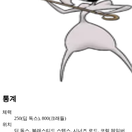
통계
체력
250(딥 독스), 800(크래들)
위치
딥 독스, 블래스티드 스텝스, 시너즈 로드, 코럴 체임버