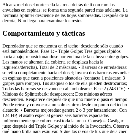
Alcanzar el dosel norte sella la arena detrás de ti con ramitas
envueltas en espinas; se forma una segunda pared más adelante. La
hermana Splinter desciende de las hojas sombreadas. Después de la
derrota, Nuu llega para examinar los restos.
Comportamiento y tácticas
Depredador que se encuentra en el techo: desciende sólo cuando
está tambaleándose. Fase 1: • Triple Golpe: Tres golpes rápidos
hacia abajo, reposicionándose por encima de la cabeza entre golpes.
Las manos se alternan (la cubierta se desplaza hacia la
izquierda/derecha). Total de 2 máscaras. • Barreras de enredaderas:
se retira completamente hacia el dosel; Invoca dos barreras envueltas
en espinas que caen a posiciones aleatorias (contacta 1 máscara; 3
golpes para romper). Tus ataques o los de ella pueden destrozarlos;
Todas las barreras se desvanecen al tambalearse. Fase 2 (248 CV): •
Minions de Splinterbark: desaparecen; Dos minions aéreos
descienden. Reaparece después de que uno muere o pasa el tiempo.
Puede reírse y convocar a un solo esbirro desde un punto del techo
aleatorio. • Barreras mejoradas: genera 2 o 3 por lanzamiento; Con
124 HP, el asalto especial genera seis barreras espaciadas
uniformemente que cubren casi toda la arena. Consejos: Castigar
justo después del Triple Golpe y al inicio de la Invocación. Observa
qué mano brilla para esquivar. Sigue los rayos de luz que deja caer