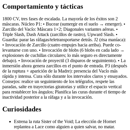
Comportamiento y tácticas
1800 CV, tres fases de escalada. La mayoría de los éxitos son 2
máscaras. Núcleo P1: • Bucear (sumergir en el suelo → emerger). •
Zarcillo del Vacío: Máscara 1×2; Diagonales variantes aéreas. •
Triple Slash, Dash Attack (zarcillos de rastro), Upward Slash. •
Guardia: parar las ráfagas/teletransportarse detrás. J2 (risa maníaca):
• Invocación de Zarcillo (cuatro empujes hacia arriba). Puede co-
levantarse con uno. • Invocación de blobs (6 blobs en cada lado →
explosiones de cuchillas circulares; lo más seguro es directamente
debajo). • Invocación de proyectil (3 disparos de seguimiento). • La
inmersión ahora genera zarcillos en el punto de entrada. P3 (después
de la ruptura + aparición de la Madre): presencia del Vacío más
rápida y intensa. Cura sólo durante los intervalos claros y ensayados.
Consejos: realice un seguimiento de los telégrafos, respete las
paradas, salte en trayectorias giratorias y utilice el espacio vertical
para restablecer los ángulos; Planifica las curas durante el tiempo de
inactividad posterior a la ráfaga y a la invocación.
Curiosidades
Estrena la ruta Sister of the Void; La elección de Hornet
replantea a Lace como alguien a quien salvar, no matar.