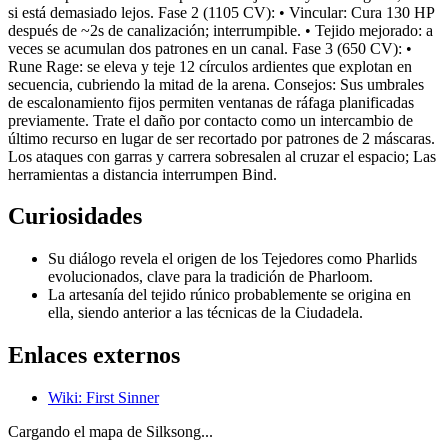
si está demasiado lejos. Fase 2 (1105 CV): • Vincular: Cura 130 HP
después de ~2s de canalización; interrumpible. • Tejido mejorado: a
veces se acumulan dos patrones en un canal. Fase 3 (650 CV): •
Rune Rage: se eleva y teje 12 círculos ardientes que explotan en
secuencia, cubriendo la mitad de la arena. Consejos: Sus umbrales
de escalonamiento fijos permiten ventanas de ráfaga planificadas
previamente. Trate el daño por contacto como un intercambio de
último recurso en lugar de ser recortado por patrones de 2 máscaras.
Los ataques con garras y carrera sobresalen al cruzar el espacio; Las
herramientas a distancia interrumpen Bind.
Curiosidades
Su diálogo revela el origen de los Tejedores como Pharlids
evolucionados, clave para la tradición de Pharloom.
La artesanía del tejido rúnico probablemente se origina en
ella, siendo anterior a las técnicas de la Ciudadela.
Enlaces externos
Wiki
:
First Sinner
Cargando el mapa de Silksong...