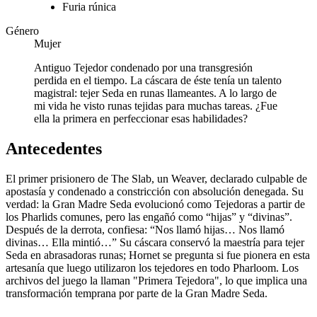
Furia rúnica
Género
Mujer
Antiguo Tejedor condenado por una transgresión
perdida en el tiempo. La cáscara de éste tenía un talento
magistral: tejer Seda en runas llameantes. A lo largo de
mi vida he visto runas tejidas para muchas tareas. ¿Fue
ella la primera en perfeccionar esas habilidades?
Antecedentes
El primer prisionero de The Slab, un Weaver, declarado culpable de
apostasía y condenado a constricción con absolución denegada. Su
verdad: la Gran Madre Seda evolucionó como Tejedoras a partir de
los Pharlids comunes, pero las engañó como “hijas” y “divinas”.
Después de la derrota, confiesa: “Nos llamó hijas… Nos llamó
divinas… Ella mintió…” Su cáscara conservó la maestría para tejer
Seda en abrasadoras runas; Hornet se pregunta si fue pionera en esta
artesanía que luego utilizaron los tejedores en todo Pharloom. Los
archivos del juego la llaman "Primera Tejedora", lo que implica una
transformación temprana por parte de la Gran Madre Seda.