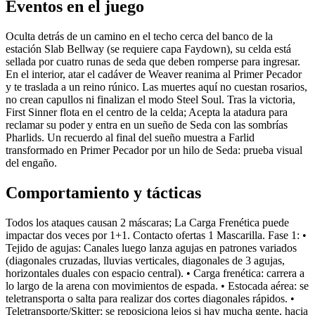
Eventos en el juego
Oculta detrás de un camino en el techo cerca del banco de la
estación Slab Bellway (se requiere capa Faydown), su celda está
sellada por cuatro runas de seda que deben romperse para ingresar.
En el interior, atar el cadáver de Weaver reanima al Primer Pecador
y te traslada a un reino rúnico. Las muertes aquí no cuestan rosarios,
no crean capullos ni finalizan el modo Steel Soul. Tras la victoria,
First Sinner flota en el centro de la celda; Acepta la atadura para
reclamar su poder y entra en un sueño de Seda con las sombrías
Pharlids. Un recuerdo al final del sueño muestra a Farlid
transformado en Primer Pecador por un hilo de Seda: prueba visual
del engaño.
Comportamiento y tácticas
Todos los ataques causan 2 máscaras; La Carga Frenética puede
impactar dos veces por 1+1. Contacto ofertas 1 Mascarilla. Fase 1: •
Tejido de agujas: Canales luego lanza agujas en patrones variados
(diagonales cruzadas, lluvias verticales, diagonales de 3 agujas,
horizontales duales con espacio central). • Carga frenética: carrera a
lo largo de la arena con movimientos de espada. • Estocada aérea: se
teletransporta o salta para realizar dos cortes diagonales rápidos. •
Teletransporte/Skitter: se reposiciona lejos si hay mucha gente, hacia