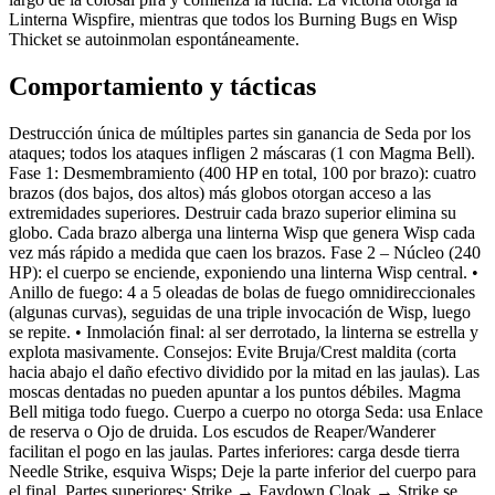
Linterna Wispfire, mientras que todos los Burning Bugs en Wisp
Thicket se autoinmolan espontáneamente.
Comportamiento y tácticas
Destrucción única de múltiples partes sin ganancia de Seda por los
ataques; todos los ataques infligen 2 máscaras (1 con Magma Bell).
Fase 1: Desmembramiento (400 HP en total, 100 por brazo): cuatro
brazos (dos bajos, dos altos) más globos otorgan acceso a las
extremidades superiores. Destruir cada brazo superior elimina su
globo. Cada brazo alberga una linterna Wisp que genera Wisp cada
vez más rápido a medida que caen los brazos. Fase 2 – Núcleo (240
HP): el cuerpo se enciende, exponiendo una linterna Wisp central. •
Anillo de fuego: 4 a 5 oleadas de bolas de fuego omnidireccionales
(algunas curvas), seguidas de una triple invocación de Wisp, luego
se repite. • Inmolación final: al ser derrotado, la linterna se estrella y
explota masivamente. Consejos: Evite Bruja/Crest maldita (corta
hacia abajo el daño efectivo dividido por la mitad en las jaulas). Las
moscas dentadas no pueden apuntar a los puntos débiles. Magma
Bell mitiga todo fuego. Cuerpo a cuerpo no otorga Seda: usa Enlace
de reserva o Ojo de druida. Los escudos de Reaper/Wanderer
facilitan el pogo en las jaulas. Partes inferiores: carga desde tierra
Needle Strike, esquiva Wisps; Deje la parte inferior del cuerpo para
el final. Partes superiores: Strike → Faydown Cloak → Strike se