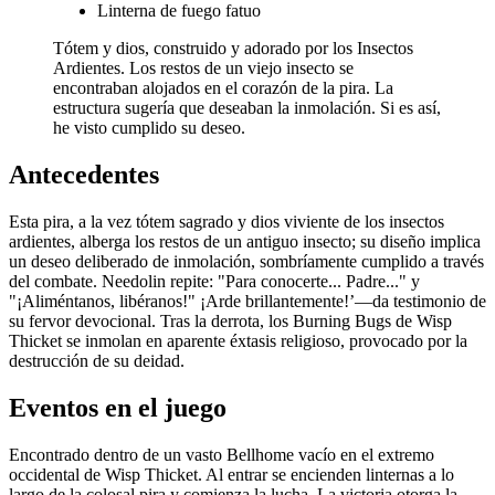
Linterna de fuego fatuo
Tótem y dios, construido y adorado por los Insectos
Ardientes. Los restos de un viejo insecto se
encontraban alojados en el corazón de la pira. La
estructura sugería que deseaban la inmolación. Si es así,
he visto cumplido su deseo.
Antecedentes
Esta pira, a la vez tótem sagrado y dios viviente de los insectos
ardientes, alberga los restos de un antiguo insecto; su diseño implica
un deseo deliberado de inmolación, sombríamente cumplido a través
del combate. Needolin repite: "Para conocerte... Padre..." y
"¡Aliméntanos, libéranos!" ¡Arde brillantemente!’—da testimonio de
su fervor devocional. Tras la derrota, los Burning Bugs de Wisp
Thicket se inmolan en aparente éxtasis religioso, provocado por la
destrucción de su deidad.
Eventos en el juego
Encontrado dentro de un vasto Bellhome vacío en el extremo
occidental de Wisp Thicket. Al entrar se encienden linternas a lo
largo de la colosal pira y comienza la lucha. La victoria otorga la