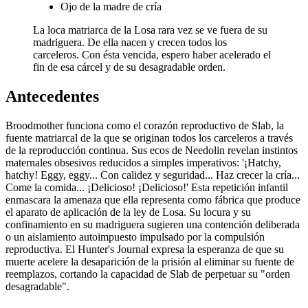
Ojo de la madre de cría
La loca matriarca de la Losa rara vez se ve fuera de su
madriguera. De ella nacen y crecen todos los
carceleros. Con ésta vencida, espero haber acelerado el
fin de esa cárcel y de su desagradable orden.
Antecedentes
Broodmother funciona como el corazón reproductivo de Slab, la
fuente matriarcal de la que se originan todos los carceleros a través
de la reproducción continua. Sus ecos de Needolin revelan instintos
maternales obsesivos reducidos a simples imperativos: '¡Hatchy,
hatchy! Eggy, eggy... Con calidez y seguridad... Haz crecer la cría...
Come la comida... ¡Delicioso! ¡Delicioso!' Esta repetición infantil
enmascara la amenaza que ella representa como fábrica que produce
el aparato de aplicación de la ley de Losa. Su locura y su
confinamiento en su madriguera sugieren una contención deliberada
o un aislamiento autoimpuesto impulsado por la compulsión
reproductiva. El Hunter's Journal expresa la esperanza de que su
muerte acelere la desaparición de la prisión al eliminar su fuente de
reemplazos, cortando la capacidad de Slab de perpetuar su "orden
desagradable".