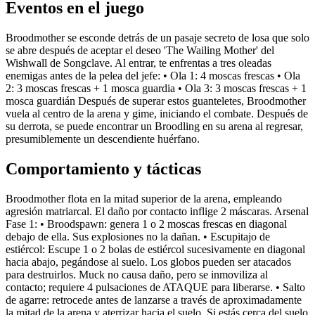
Eventos en el juego
Broodmother se esconde detrás de un pasaje secreto de losa que solo
se abre después de aceptar el deseo 'The Wailing Mother' del
Wishwall de Songclave. Al entrar, te enfrentas a tres oleadas
enemigas antes de la pelea del jefe: • Ola 1: 4 moscas frescas • Ola
2: 3 moscas frescas + 1 mosca guardia • Ola 3: 3 moscas frescas + 1
mosca guardián Después de superar estos guanteletes, Broodmother
vuela al centro de la arena y gime, iniciando el combate. Después de
su derrota, se puede encontrar un Broodling en su arena al regresar,
presumiblemente un descendiente huérfano.
Comportamiento y tácticas
Broodmother flota en la mitad superior de la arena, empleando
agresión matriarcal. El daño por contacto inflige 2 máscaras. Arsenal
Fase 1: • Broodspawn: genera 1 o 2 moscas frescas en diagonal
debajo de ella. Sus explosiones no la dañan. • Escupitajo de
estiércol: Escupe 1 o 2 bolas de estiércol sucesivamente en diagonal
hacia abajo, pegándose al suelo. Los globos pueden ser atacados
para destruirlos. Muck no causa daño, pero se inmoviliza al
contacto; requiere 4 pulsaciones de ATAQUE para liberarse. • Salto
de agarre: retrocede antes de lanzarse a través de aproximadamente
la mitad de la arena y aterrizar hacia el suelo. Si estás cerca del suelo