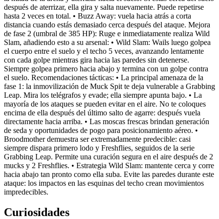
después de aterrizar, ella gira y salta nuevamente. Puede repetirse
hasta 2 veces en total. • Buzz Away: vuela hacia atrás a corta
distancia cuando estás demasiado cerca después del ataque. Mejora
de fase 2 (umbral de 385 HP): Ruge e inmediatamente realiza Wild
Slam, añadiendo esto a su arsenal: • Wild Slam: Wails luego golpea
el cuerpo entre el suelo y el techo 5 veces, avanzando lentamente
con cada golpe mientras gira hacia las paredes sin detenerse.
Siempre golpea primero hacia abajo y termina con un golpe contra
el suelo. Recomendaciones tácticas: • La principal amenaza de la
fase 1: la inmovilización de Muck Spit te deja vulnerable a Grabbing
Leap. Mira los telégrafos y evade; ella siempre apunta bajo. • La
mayoría de los ataques se pueden evitar en el aire. No te coloques
encima de ella después del último salto de agarre: después vuela
directamente hacia arriba. • Las moscas frescas brindan generación
de seda y oportunidades de pogo para posicionamiento aéreo. •
Broodmother demuestra ser extremadamente predecible: casi
siempre dispara primero lodo y Freshflies, seguidos de la serie
Grabbing Leap. Permite una curación segura en el aire después de 2
mucks y 2 Freshflies. • Estrategia Wild Slam: mantente cerca y corre
hacia abajo tan pronto como ella suba. Evite las paredes durante este
ataque: los impactos en las esquinas del techo crean movimientos
impredecibles.
Curiosidades