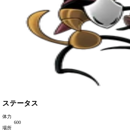
ステータス
体力
600
場所