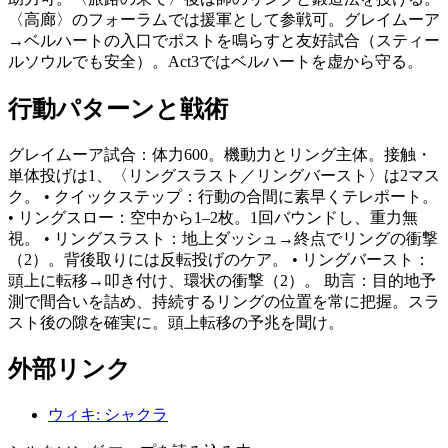
〈高廊〉のフォーラムでは援軍として参戦可。グレイムーア
→ベルハートの入口でポストを鳴らすと友好試合（スティー
ルソウルでも安全）。Act3ではベルハートを虚から守る。
行動パターンと戦術
グレイムーア試合：体力600。機動力とリング主体。接触・
単体投げは1、〈リングスラスト／リングバースト〉は2マス
ク。 • クイックステップ：行動の合間に素早くテレポート。
• リングスロー：空中から1–2枚。1回バウンドし、重力無
視。 • リングスラスト：地上ダッシュ→終点でリングの衝撃
（2）。背後取りには反転投げのケア。 • リングバースト：
頭上に転移→叩き付け、環状の衝撃（2）。 助言：目的地予
測で間合いを詰め、持続するリングの位置を常に把握。スラ
スト後の隙を確実に。頭上転移の予兆を聞け。
外部リンク
ウィキ
:
シャクラ