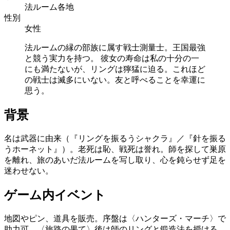
法ルーム各地
性別
女性
法ルームの縁の部族に属す戦士測量士。王国最強
と競う実力を持つ。 彼女の寿命は私の十分の一
にも満たないが、リングは獰猛に迫る。これほど
の戦士は滅多にいない。友と呼べることを幸運に
思う。
背景
名は武器に由来（『リングを振るうシャクラ』／『針を振る
うホーネット』）。老死は恥、戦死は誉れ。師を探して巣原
を離れ、旅のあいだ法ルームを写し取り、心を鈍らせず足を
迷わせない。
ゲーム内イベント
地図やピン、道具を販売。序盤は〈ハンターズ・マーチ〉で
助力可。〈旅路の果て〉後は師のリングと鍛造法を授ける。